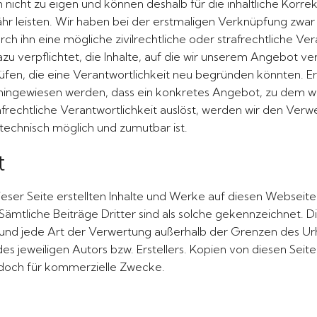
h nicht zu eigen und können deshalb für die inhaltliche Korrek
r leisten. Wir haben bei der erstmaligen Verknüpfung zwar
rch ihn eine mögliche zivilrechtliche oder strafrechtliche Ver
dazu verpflichtet, die Inhalte, auf die wir unserem Angebot ve
en, die eine Verantwortlichkeit neu begründen könnten. Ers
ingewiesen werden, dass ein konkretes Angebot, zu dem wir 
rafrechtliche Verantwortlichkeit auslöst, werden wir den Ver
 technisch möglich und zumutbar ist.
t
ieser Seite erstellten Inhalte und Werke auf diesen Webseit
mtliche Beiträge Dritter sind als solche gekennzeichnet. Di
 und jede Art der Verwertung außerhalb der Grenzen des U
es jeweiligen Autors bzw. Erstellers. Kopien von diesen Seite
jedoch für kommerzielle Zwecke.