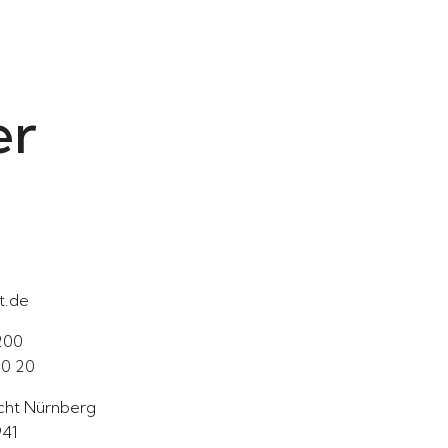
er
t.de
 200
20 20
icht Nürnberg
41